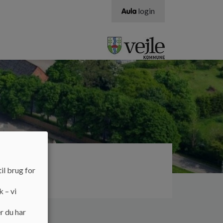
login
il brug for
en
k – vi
r du har