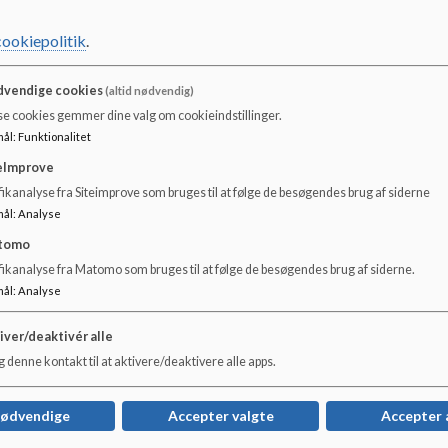
cookiepolitik
.
vendige cookies
(altid nødvendig)
se cookies gemmer dine valg om cookieindstillinger.
mål
:
Funktionalitet
eImprove
ikanalyse fra Siteimprove som bruges til at følge de besøgendes brug af siderne
mål
:
Analyse
tomo
fikanalyse fra Matomo som bruges til at følge de besøgendes brug af siderne.
mål
:
Analyse
,
iver/deaktivér alle
 denne kontakt til at aktivere/deaktivere alle apps.
nødvendige
Accepter valgte
Accepter 