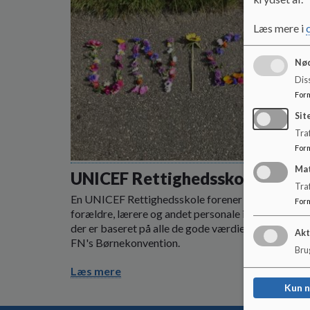
Læs mere i
Nød
Dis
For
Sit
Traf
For
Ma
UNICEF Rettighedsskole
Tra
En UNICEF Rettighedsskole forener elever,
For
forældre, lærere og andet personale i et fællesskab
der er baseret på alle de gode værdier, der står i
Akt
FN's Børnekonvention.
Brug
Læs mere
Kun 