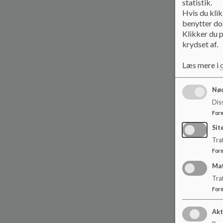
statistik.
Hvis du klik
benytter dog
Klikker du p
krydset af.
Læs mere i
Nød
Dis
For
Sit
Traf
For
Ma
Tra
For
Akt