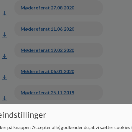
Mødereferat 27.08.2020
Mødereferat 11.06.2020
Mødereferat 19.02.2020
Mødereferat 06.01.2020
Mødereferat 25.11.2019
indstillinger
Mødereferat 23.10.2019
ker på knappen ’Accepter alle’, godkender du, at vi sætter cookies t