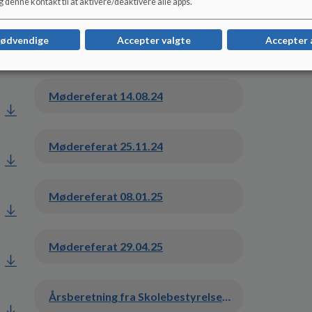
 denne kontakt til at aktivere/deaktivere alle apps.
nødvendige
Accepter valgte
Accepter 
Mødereferat 03.09.2018
Mødereferat 14.08.24
Mødereferat 25.11.24
Mødereferat 08.01.25
Mødereferat 29.04.25
Årsberetning fra Skolebestyrelsen 12.06.25