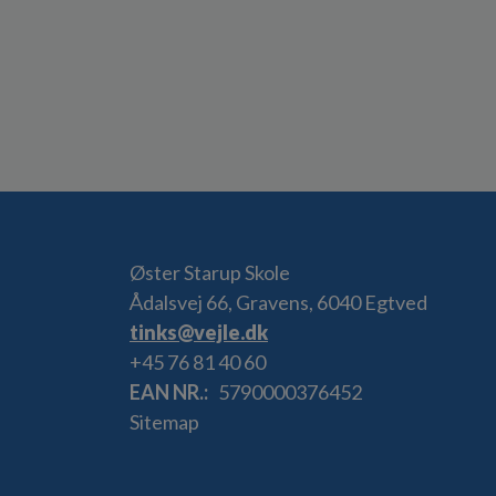
Øster Starup Skole
Ådalsvej 66, Gravens, 6040 Egtved
tinks@vejle.dk
+45 76 81 40 60
EAN NR.
5790000376452
Sitemap