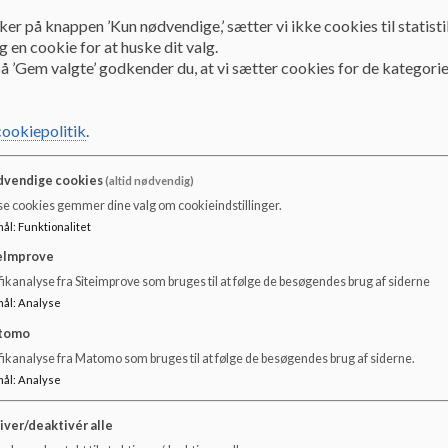
Mødereferat 18.09.2019
ker på knappen ’Kun nødvendige,’ sætter vi ikke cookies til statisti
 en cookie for at huske dit valg.
å ’Gem valgte’ godkender du, at vi sætter cookies for de kategorie
Mødereferat 06.06.2019
cookiepolitik
.
Mødereferat 12.03.2019
vendige cookies
(altid nødvendig)
se cookies gemmer dine valg om cookieindstillinger.
Mødereferat 04.02.2019
mål
:
Funktionalitet
eImprove
ikanalyse fra Siteimprove som bruges til at følge de besøgendes brug af siderne
Mødereferat 13.12.2018
mål
:
Analyse
tomo
fikanalyse fra Matomo som bruges til at følge de besøgendes brug af siderne.
Mødereferat 14.11.2018
mål
:
Analyse
iver/deaktivér alle
Mødereferat 08.10.2018