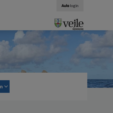
login
en