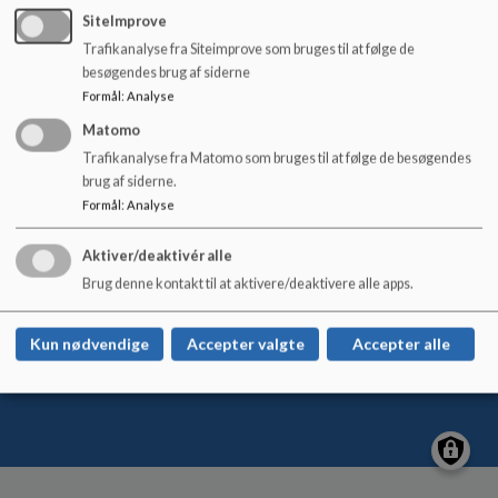
Tlf. 76 81 40 60
o
SiteImprove
l
Trafikanalyse fra Siteimprove som bruges til at følge de
d
besøgendes brug af siderne
e
Formål
:
Analyse
t
Øster Starup Skole
Matomo
Ådalsvej 66, Gravens, 6040 Egtved
Trafikanalyse fra Matomo som bruges til at følge de besøgendes
tinks@vejle.dk
brug af siderne.
+45 76 81 40 60
Formål
:
Analyse
EAN NR.
5790000376452
Aktiver/deaktivér alle
Sitemap
Brug denne kontakt til at aktivere/deaktivere alle apps.
Kun nødvendige
Accepter valgte
Accepter alle
Cookie politik