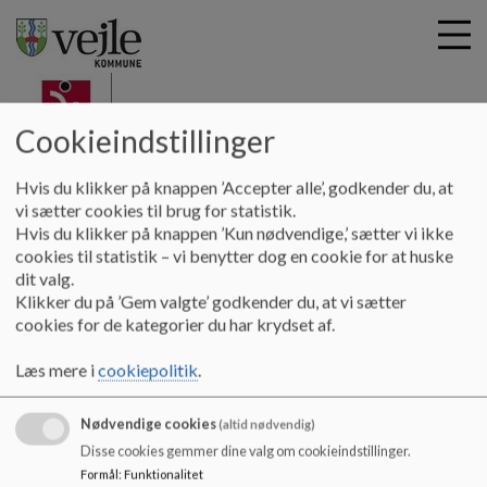
Cookieindstillinger
G
Øster Starup Skole
Hvis du klikker på knappen ’Accepter alle’, godkender du, at
å
Kontakt
Administration
vi sætter cookies til brug for statistik.
t
Hvis du klikker på knappen ’Kun nødvendige,’ sætter vi ikke
i
cookies til statistik – vi benytter dog en cookie for at huske
Administration
l
dit valg.
h
Klikker du på ’Gem valgte’ godkender du, at vi sætter
o
cookies for de kategorier du har krydset af.
v
Skolesekretær:
e
Læs mere i
cookiepolitik
.
d
Tina Krogh Sørensen
i
Nødvendige cookies
n
(altid nødvendig)
Mail:
tinks@vejle.dk
d
Disse cookies gemmer dine valg om cookieindstillinger.
h
Formål
:
Funktionalitet