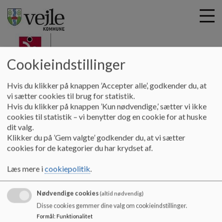
Cookieindstillinger
G
Øster Starup Skole
Hvis du klikker på knappen ’Accepter alle’, godkender du, at
å
Skolen
Fakta om skolen
vi sætter cookies til brug for statistik.
t
Hvis du klikker på knappen ’Kun nødvendige,’ sætter vi ikke
i
cookies til statistik – vi benytter dog en cookie for at huske
Fakta om skolen
l
dit valg.
h
Klikker du på ’Gem valgte’ godkender du, at vi sætter
o
cookies for de kategorier du har krydset af.
v
Faktatal
e
Læs mere i
cookiepolitik
.
https://uddannelsesstatistik.dk/Pages/Institutions/605008.a
d
spx
i
Nødvendige cookies
n
(altid nødvendig)
d
Disse cookies gemmer dine valg om cookieindstillinger.
h
Formål
:
Funktionalitet