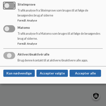
o
SiteImprove
Øster Starup Skole
l
Trafikanalyse fra Siteimprove som bruges til at følge de
d
Ådalsvej 66, Gravens, 6040 Egtved
besøgendes brug af siderne
e
tinks@vejle.dk
Formål
:
Analyse
t
+45 76 81 40 60
Matomo
EAN NR.
5790000376452
Trafikanalyse fra Matomo som bruges til at følge de besøgendes
Sitemap
brug af siderne.
Formål
:
Analyse
Aktiver/deaktivér alle
Brug denne kontakt til at aktivere/deaktivere alle apps.
Cookie politik
Kun nødvendige
Accepter valgte
Accepter alle