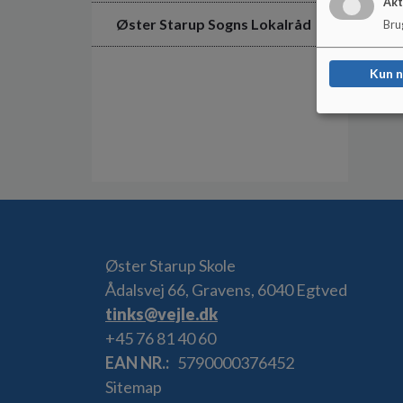
Akt
Øster Starup Sogns Lokalråd
Brug
Kun 
Øster Starup Skole
Ådalsvej 66, Gravens, 6040 Egtved
tinks@vejle.dk
+45 76 81 40 60
EAN NR.
5790000376452
Sitemap