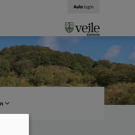
login
en