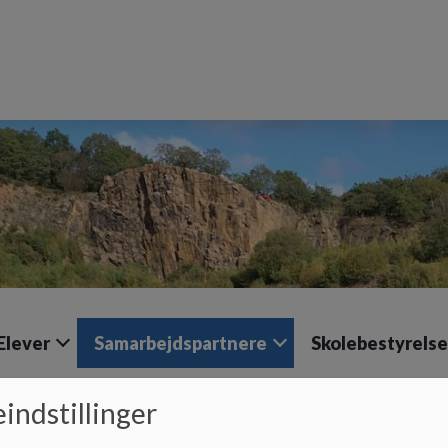
Elever
Samarbejdspartnere
Skolebestyrels
indstillinger
Samarbejdspartnere
Lokalhistorisk arkiv