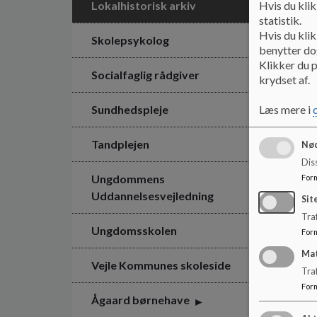
Hvis du klik
Lokalhistorisk arkiv
statistik.
Hvis du klik
Skolepsykolog
benytter dog
Klikker du p
Socialfaglig rådgiver
krydset af.
Læs mere i
Sundhedspleje
Tandplejen
Nød
Dis
Ungdommens
For
Uddannelsesvejledning
Sit
Traf
Ungdomsskolen
For
Ma
Vejle Kommunes skoleside
Tra
For
Ågaard børnehave