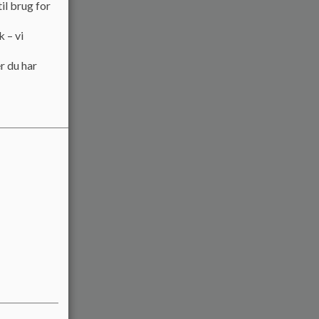
il brug for
k – vi
r du har