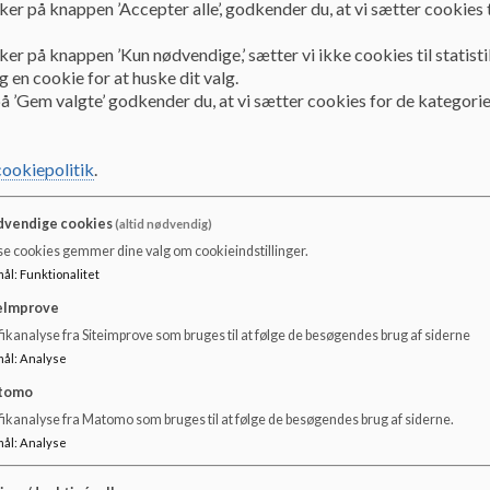
ker på knappen ’Accepter alle’, godkender du, at vi sætter cookies t
Lokalhistorisk arkiv
ker på knappen ’Kun nødvendige,’ sætter vi ikke cookies til statisti
 en cookie for at huske dit valg.
å ’Gem valgte’ godkender du, at vi sætter cookies for de kategorie
Lokalhistorisk arkiv
https://osterstaruplokalarkiv.dk/
cookiepolitik
.
vendige cookies
(altid nødvendig)
se cookies gemmer dine valg om cookieindstillinger.
mål
:
Funktionalitet
eImprove
ikanalyse fra Siteimprove som bruges til at følge de besøgendes brug af siderne
mål
:
Analyse
tomo
fikanalyse fra Matomo som bruges til at følge de besøgendes brug af siderne.
mål
:
Analyse