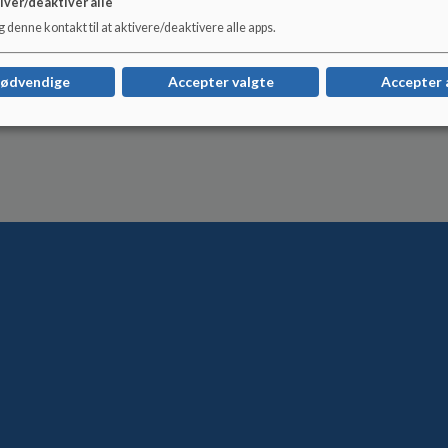
iver/deaktivér alle
 denne kontakt til at aktivere/deaktivere alle apps.
nødvendige
Accepter valgte
Accepter 